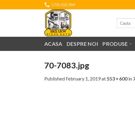
Skip
0745.820.894
to
content
Search
for:
ACASA
DESPRE NOI
PRODUSE
70-7083.jpg
Published
February 1, 2019
at
553 × 600
in