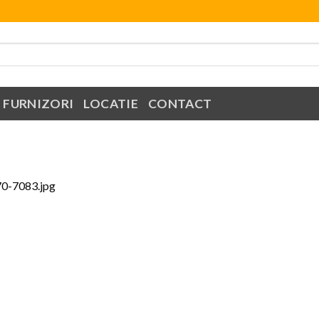
FURNIZORI
LOCATIE
CONTACT
70-7083.jpg