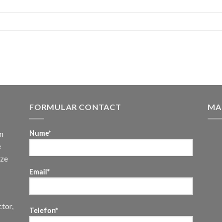
FORMULAR CONTACT
MA
n
Nume*
e
uze
Email*
ctor,
Telefon*