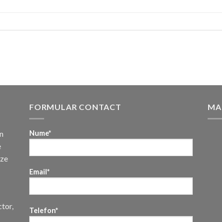
FORMULAR CONTACT
MA
n
Nume*
e
uze
Email*
ctor,
Telefon*