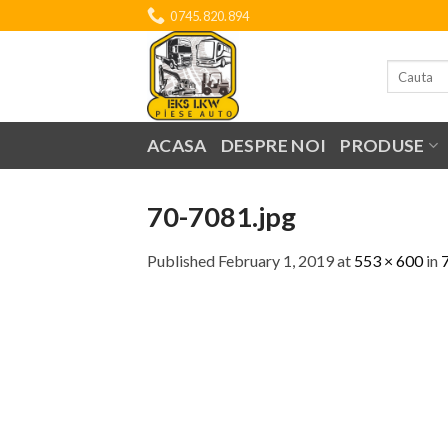
Skip
0745.820.894
to
content
Search
for:
ACASA
DESPRE NOI
PRODUSE
70-7081.jpg
Published
February 1, 2019
at
553 × 600
in