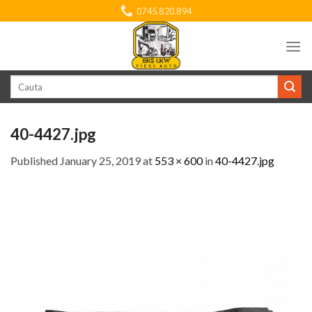
Skip
0745.820.894
to
content
Search
for:
40-4427.jpg
Published
January 25, 2019
at
553 × 600
in
40-4427.jpg