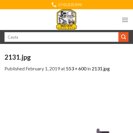
Skip
0745.820.894
to
content
Search
for:
2131.jpg
Published
February 1, 2019
at
553 × 600
in
2131.jpg