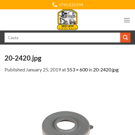
Skip
0745.820.894
to
content
Search
for:
20-2420.jpg
Published
January 25, 2019
at
553 × 600
in
20-2420.jpg