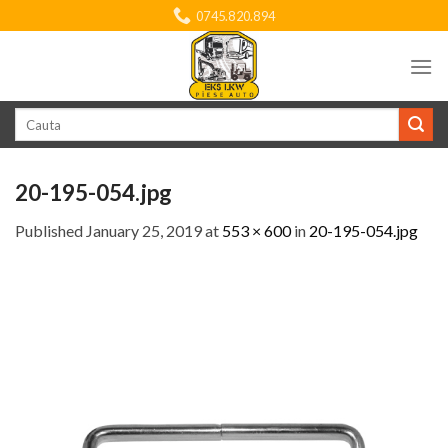
Skip
0745.820.894
to
content
Search
for:
20-195-054.jpg
Published
January 25, 2019
at
553 × 600
in
20-195-054.jpg