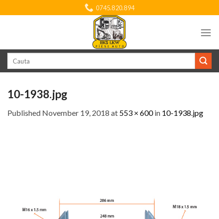
Skip
0745.820.894
to
content
Search
for:
10-1938.jpg
Published
November 19, 2018
at
553 × 600
in
10-1938.jpg