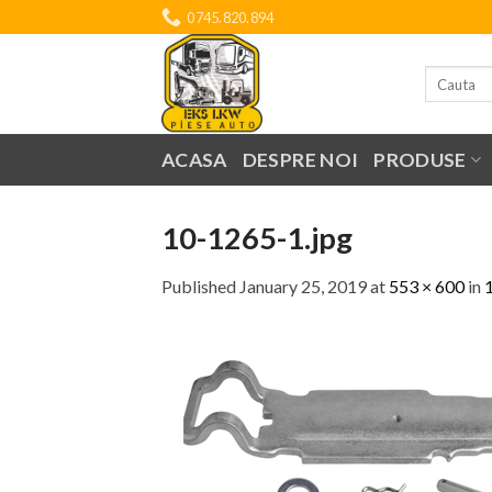
Skip
0745.820.894
to
content
Search
for:
ACASA
DESPRE NOI
PRODUSE
10-1265-1.jpg
Published
January 25, 2019
at
553 × 600
in