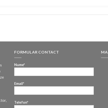
FORMULAR CONTACT
MA
n
Nume*
e
uze
Email*
ctor,
Telefon*