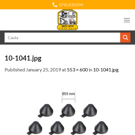
Skip
0745.820.894
to
content
Search
for:
10-1041.jpg
Published
January 25, 2019
at
553 × 600
in
10-1041.jpg