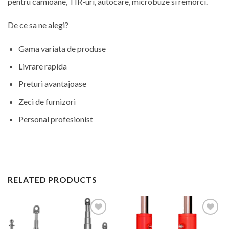
pentru camioane, TIR-uri, autocare, microbuze si remorci.
De ce sa ne alegi?
Gama variata de produse
Livrare rapida
Preturi avantajoase
Zeci de furnizori
Personal profesionist
RELATED PRODUCTS
Add to
Add to