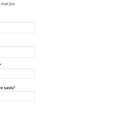
 mai jos
*
de sasiu*