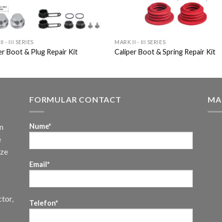
I - III SERIES
MARK II - III SERIES
er Boot & Plug Repair Kit
Caliper Boot & Spring Repair Kit
FORMULAR CONTACT
MA
n
Nume*
e
uze
Email*
ctor,
Telefon*