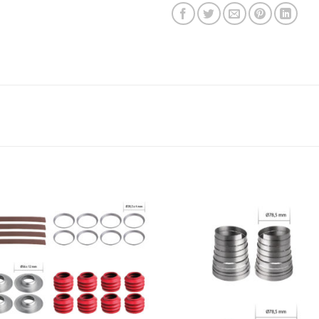
Add to
Add 
Wishlist
Wishl