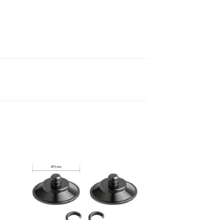
to
Add to
ist
Wishlist