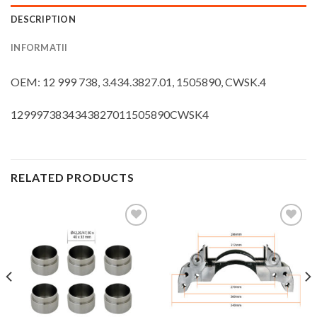
DESCRIPTION
INFORMATII
OEM: 12 999 738, 3.434.3827.01, 1505890, CWSK.4
1299973834343827011505890CWSK4
RELATED PRODUCTS
Add to
Add to
Wishlist
Wishlist