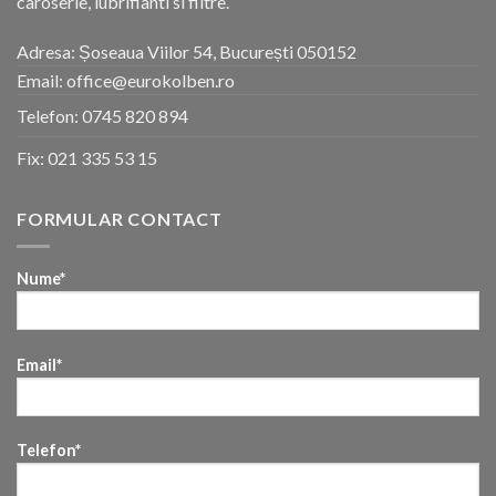
caroserie, lubrifianti si filtre.
Adresa: Șoseaua Viilor 54, București 050152
Email: office@eurokolben.ro
Telefon:
0745 820 894
Fix:
021 335 53 15
FORMULAR CONTACT
Nume*
Email*
Telefon*