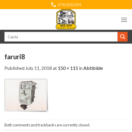
Skip
0745.820.894
to
content
Search
for:
faruri8
Published
July 11, 2018
at
150 × 115
in
Abtibilde
Both comments and trackbacks are currently closed.