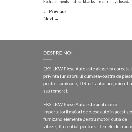
Both comments and trackbacks are currently closed.
←
Previous
Next
→
DESPRE NOI
EKS LKW Piese Auto este alegerea corecta i
privinta furnizorului dumneavoastra de pies
pentru camioane, TIR-uri, autocare, microb
sau remorci.
EKS LKW Piese Auto este unul dintre
importatorii majori de piese auto in acest se
furnizand elemente pentru motor, cutia de
viteze, diferential, pentru sistemele de frana