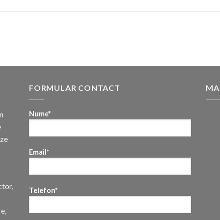
FORMULAR CONTACT
MA
n
Nume*
e
uze
Email*
ctor,
Telefon*
re,