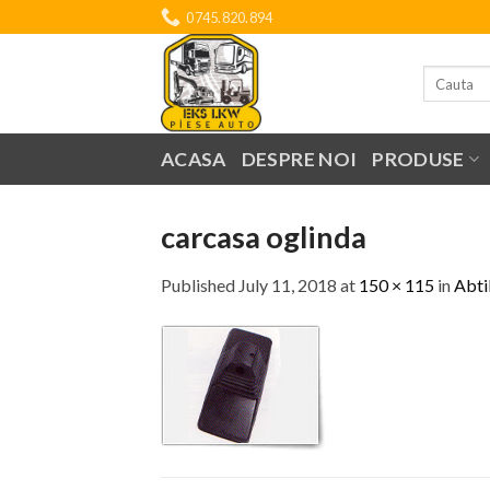
Skip
0745.820.894
to
content
Search
for:
ACASA
DESPRE NOI
PRODUSE
carcasa oglinda
Published
July 11, 2018
at
150 × 115
in
Abti