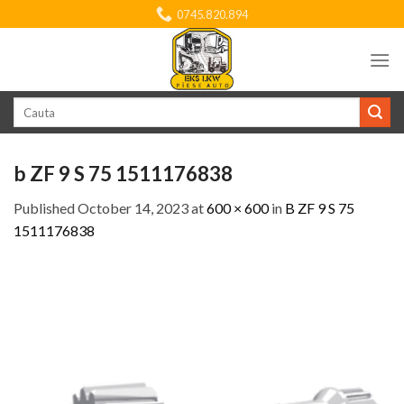
Skip
0745.820.894
to
content
Search
for:
b ZF 9 S 75 1511176838
Published
October 14, 2023
at
600 × 600
in
B ZF 9 S 75
1511176838