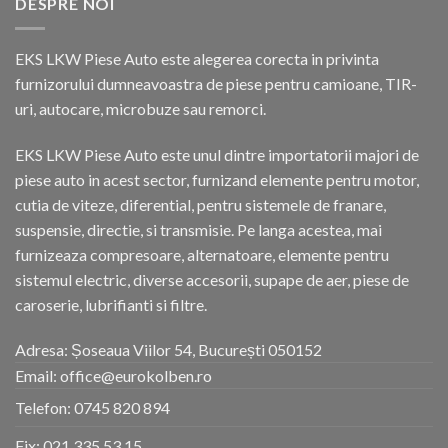
DESPRE NOI
EKS LKW Piese Auto este alegerea corecta in privinta
furnizorului dumneavoastra de piese pentru camioane, TIR-
uri, autocare, microbuze sau remorci.
EKS LKW Piese Auto este unul dintre importatorii majori de
piese auto in acest sector, furnizand elemente pentru motor,
cutia de viteze, diferential, pentru sistemele de franare,
suspensie, directie, si transmisie. Pe langa acestea, mai
furnizeaza compresoare, alternatoare, elemente pentru
sistemul electric, diverse accesorii, supape de aer, piese de
caroserie, lubrifianti si filtre.
Adresa: Șoseaua Viilor 54, București 050152
Email: office@eurokolben.ro
Telefon:
0745 820 894
Fix:
021 335 53 15