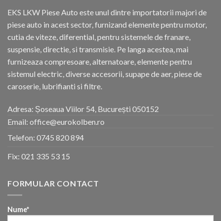
EKS LKW Piese Auto este unul dintre importatorii majori de
piese auto in acest sector, furnizand elemente pentru motor,
cutia de viteze, diferential, pentru sistemele de franare,
suspensie, directie, si transmisie. Pe langa acestea, mai
furnizeaza compresoare, alternatoare, elemente pentru
sistemul electric, diverse accesorii, supape de aer, piese de
caroserie, lubrifianti si filtre.
Adresa: Șoseaua Viilor 54, București 050152
Email: office@eurokolben.ro
Telefon:
0745 820 894
Fix:
021 335 53 15
FORMULAR CONTACT
Nume*