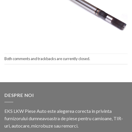
Both comments and trackbacks are currently closed.
DESPRE NOI
EKS LKW Piese Auto este alegerea corecta in privinta
furnizorului dumneavoastra de piese pentru camioane, TIR-
uri, autocare, microbuze sau remorci.