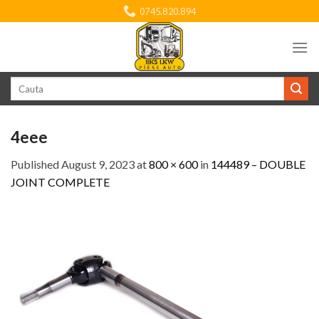
Skip
0745.820.894
to
content
Search
for:
4eee
Published
August 9, 2023
at
800 × 600
in
144489 – DOUBLE
JOINT COMPLETE